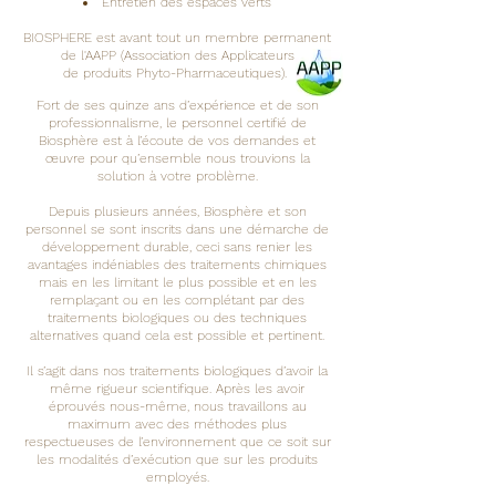
Entretien des espaces verts
BIOSPHERE est avant tout un membre permanent
de l'AAPP (Association des Applicateurs
de produits Phyto-Pharmaceutiques).
Fort de ses quinze ans d’expérience et de son
professionnalisme, le personnel certifié de
Biosphère est à l’écoute de vos demandes et
œuvre pour qu’ensemble nous trouvions la
solution à votre problème.
Depuis plusieurs années, Biosphère et son
personnel se sont inscrits dans une démarche de
développement durable, ceci sans renier les
avantages indéniables des traitements chimiques
mais en les limitant le plus possible et en les
remplaçant ou en les complétant par des
traitements biologiques ou des techniques
alternatives quand cela est possible et pertinent.
Il s’agit dans nos traitements biologiques d’avoir la
même rigueur scientifique. Après les avoir
éprouvés nous-même, nous travaillons au
maximum avec des méthodes plus
respectueuses de l’environnement que ce soit sur
les modalités d’exécution que sur les produits
employés.