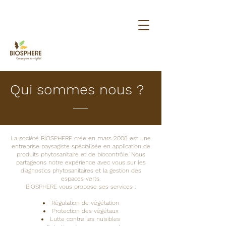
Qui sommes nous ?
La société BIOSPHERE crée en mars 2008 est une
entreprise paysagiste spécialisée en application de
produits phytosanitaire et de biocontrôle. Nous
partageons notre expérience avec vous sur les
diagnostics phytosanitaires et la gestion des
espaces verts.
BIOSPHERE vous propose ses services :
Régulation de végétation
Protection des végétaux
Lutte contre les nuisibles